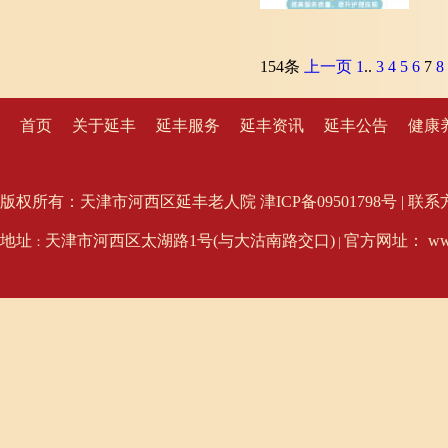
154条
上一页
1
..
3
4
5
6
7
8
首页
关于延丰
延丰服务
延丰资讯
延丰公告
健康
版权所有：天津市河西区延丰老人院 津ICP备09501798号 | 联系方式：02
地址
天津市河西区太湖路1号(与大沽南路交口)
官方网址： www.
：
|