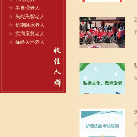
☆
半自理老人
☆
失能失智老人
☆
长期卧床老人
☆
疾病康复老人
☆
临终关怀老人